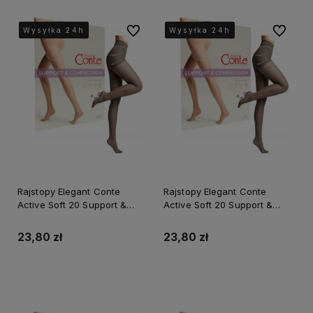
Do ulubionych
Do ulubi
Wysyłka 24h
Wysyłka 24h
Wysyłka 24h
Wysyłka 24h
Wysyłka 24h
Wysyłka 24h
Wysyłka 24h
Wysyłka 24h
Wysyłka 24h
Wysyłka 24h
Rajstopy Elegant Conte
Rajstopy Elegant Conte
Active Soft 20 Support &
Active Soft 20 Support &
compresion
compresion
23,80 zł
23,80 zł
Do koszyka
Do koszyka