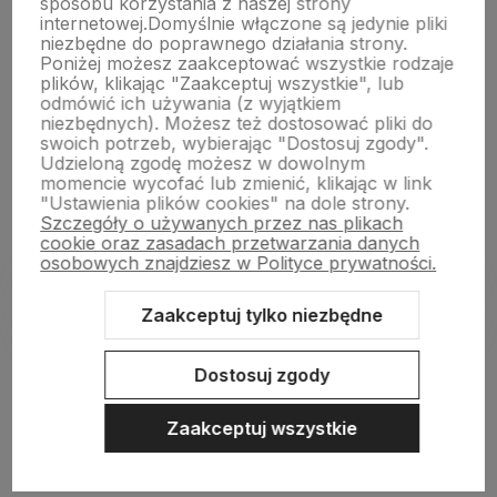
sposobu korzystania z naszej strony
O nas
internetowej.
Domyślnie włączone są jedynie pliki
niezbędne do poprawnego działania strony.
Poniżej możesz zaakceptować wszystkie rodzaje
plików, klikając "Zaakceptuj wszystkie", lub
Pomoc
odmówić ich używania (z wyjątkiem
niezbędnych). Możesz też dostosować pliki do
swoich potrzeb, wybierając "Dostosuj zgody".
Moje konto
Udzieloną zgodę możesz w dowolnym
momencie wycofać lub zmienić, klikając w link
"Ustawienia plików cookies" na dole strony.
Szczegóły o używanych przez nas plikach
cookie oraz zasadach przetwarzania danych
osobowych znajdziesz w Polityce prywatności.
Zaakceptuj tylko niezbędne
Sklep internetowy Shoper.pl
Szablon Shoper Modern 3.0™
od
GrowCommerce
Dostosuj zgody
Zaakceptuj wszystkie