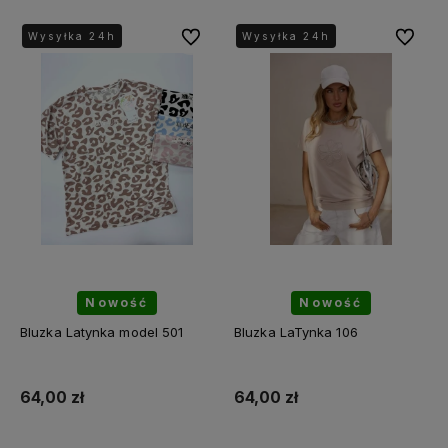
Do ulubionych
Do ulubi
Wysyłka 24h
Wysyłka 24h
Nowość
Nowość
Bluzka Latynka model 501
Bluzka LaTynka 106
64,00 zł
64,00 zł