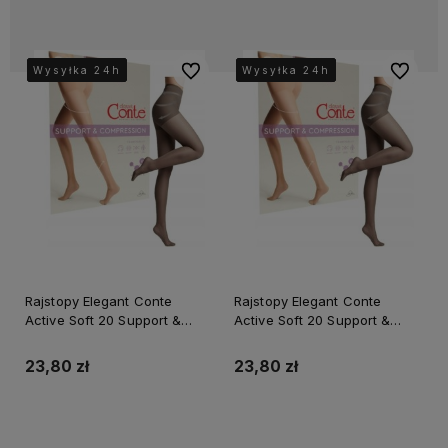
Do ulubionych
Do ulubi
Wysyłka 24h
Wysyłka 24h
Wysyłka 24h
Wysyłka 24h
Wysyłka 24h
Wysyłka 24h
Wysyłka 24h
Wysyłka 24h
Wysyłka 24h
Wysyłka 24h
Rajstopy Elegant Conte
Rajstopy Elegant Conte
Active Soft 20 Support &
Active Soft 20 Support &
compresion
compresion
23,80 zł
23,80 zł
Do koszyka
Do koszyka