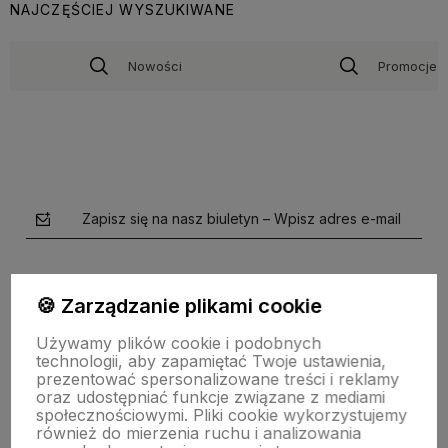
NAJCZĘŚCIEJ WYSZUKIWANE
Nowości
Promocje
Zapisz się na nasz biuletyn – Wpisz adres e-mail
🍪 Zarządzanie plikami cookie
Używamy plików cookie i podobnych
technologii, aby zapamiętać Twoje ustawienia,
prezentować spersonalizowane treści i reklamy
oraz udostępniać funkcje związane z mediami
polityce prywatności
społecznościowymi. Pliki cookie wykorzystujemy
również do mierzenia ruchu i analizowania