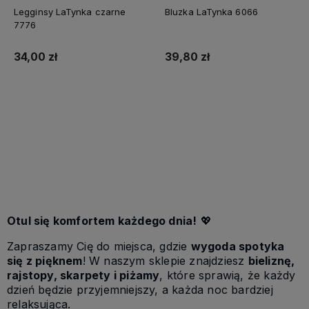
Legginsy LaTynka czarne
Bluzka LaTynka 6066
7776
34,00 zł
39,80 zł
Do koszyka
Do koszyka
Otul się komfortem każdego dnia!
💖
Zapraszamy Cię do miejsca, gdzie
wygoda spotyka
się z pięknem
! W naszym sklepie znajdziesz
bieliznę,
rajstopy, skarpety i piżamy
, które sprawią, że każdy
dzień będzie przyjemniejszy, a każda noc bardziej
relaksująca.