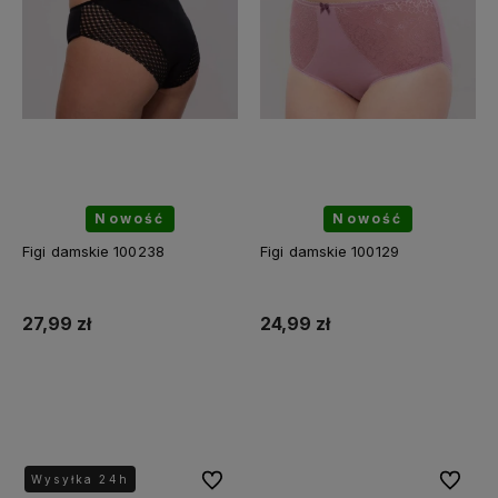
Nowość
Nowość
Figi damskie 100238
Figi damskie 100129
27,99 zł
24,99 zł
Do koszyka
Do koszyka
Do ulubionych
Do ulubi
Wysyłka 24h