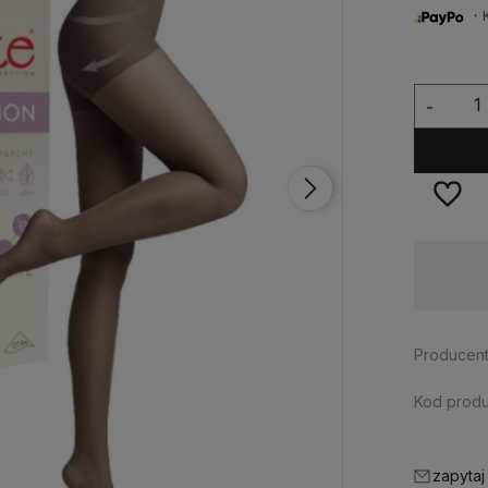
・Ku
-
Dostawa:
od 13,00 zł
- Orlen Paczka
Producent
Kod produ
zapytaj