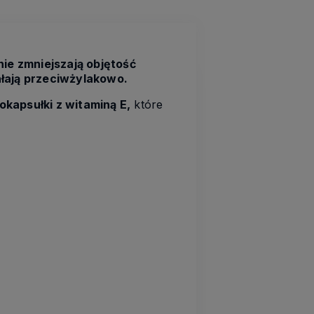
nie zmniejszają objętość
ałają przeciwżylakowo.
okapsułki z witaminą E,
które