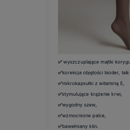
✅
wyszczuplające majtki korygu
✅
korekcja objętości bioder, talii
✅
mikrokapsułki z witaminą E,
✅
stymulujące krążenie krwi,
✅
wygodny szew,
✅
wzmocnione palce,
✅
bawełniany klin.