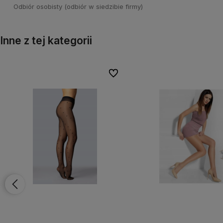
Odbiór osobisty
(odbiór w siedzibie firmy)
Inne z tej kategorii
onych
onych
Do ulubionych
Do ulubionych