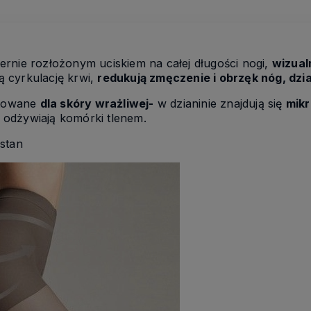
rnie rozłożonym uciskiem na całej długości nogi,
wizual
ą cyrkulację krwi,
redukują zmęczenie i obrzęk nóg, dzi
ktowane
dla skóry wrażliwej-
w dzianinie znajdują się
mikr
 i odżywiają komórki tlenem.
stan