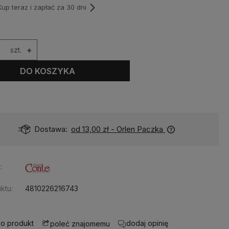
p teraz i zapłać za 30 dni
szt.
+
DO KOSZYKA
Dostępność:
na wyczerpaniu
:
ktu:
4810226216743
 o produkt
dodaj opinię
poleć znajomemu