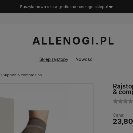
Ruszyła nowa szata graficzna naszego sklepu! ❤️
ALLENOGI.PL
Sklep rajstopy
Nowości
20 Support & compresion
Rajsto
& com
Cena:
23,80