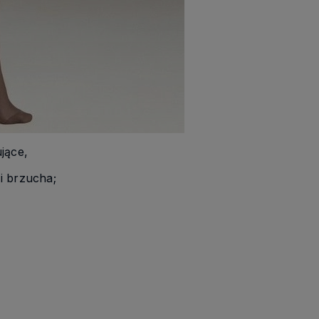
jące,
 i brzucha;