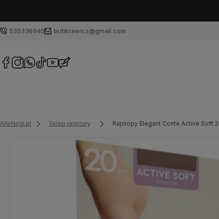
535336940
butikrawicz@gmail.com
AlleNogi.pl
Sklep rajstopy
Rajstopy Elegant Conte Active Soft 