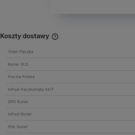
Koszty dostawy
Cena nie zawiera ewentualnych
Orlen Paczka
kosztów płatności
Kurier GLS
Poczta Polska
InPost Paczkomaty 24/7
DPD Kurier
InPost Kurier
DHL Kurier