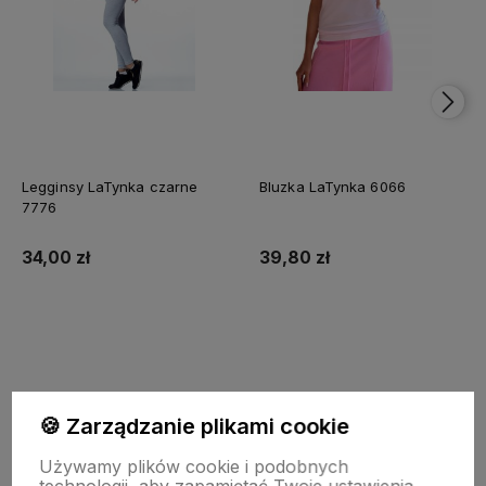
Legginsy LaTynka czarne
Bluzka LaTynka 6066
7776
34,00 zł
39,80 zł
Do koszyka
Do koszyka
🍪 Zarządzanie plikami cookie
Używamy plików cookie i podobnych