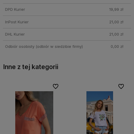
DPD Kurier
19,99 zł
InPost Kurier
21,00 zł
DHL Kurier
21,00 zł
Odbiór osobisty
(odbiór w siedzibie firmy)
0,00 zł
Inne z tej kategorii
bionych
bionych
Do ulubionych
Do ulubionych
Do ulubi
Do ulubi