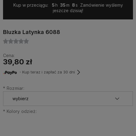
Kup w przeciągu:
5
35
7
Zamówienie wyślemy
jeszcze dzisiaj!
Bluzka Latynka 6088
Cena:
39,80 zł
・Kup teraz i zapłać za 30 dni
*
Rozmiar:
*
Kolory odzież: