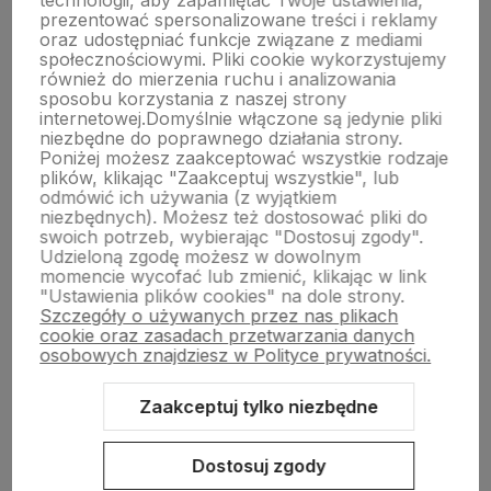
technologii, aby zapamiętać Twoje ustawienia,
Zapisz się na nasz biuletyn – Wpisz adres e-mail
prezentować spersonalizowane treści i reklamy
oraz udostępniać funkcje związane z mediami
społecznościowymi. Pliki cookie wykorzystujemy
również do mierzenia ruchu i analizowania
sposobu korzystania z naszej strony
internetowej.
Domyślnie włączone są jedynie pliki
niezbędne do poprawnego działania strony.
Poniżej możesz zaakceptować wszystkie rodzaje
plików, klikając "Zaakceptuj wszystkie", lub
odmówić ich używania (z wyjątkiem
polityce prywatności
niezbędnych). Możesz też dostosować pliki do
swoich potrzeb, wybierając "Dostosuj zgody".
Udzieloną zgodę możesz w dowolnym
O nas
momencie wycofać lub zmienić, klikając w link
"Ustawienia plików cookies" na dole strony.
Szczegóły o używanych przez nas plikach
cookie oraz zasadach przetwarzania danych
Pomoc
osobowych znajdziesz w Polityce prywatności.
Zaakceptuj tylko niezbędne
Moje konto
Dostosuj zgody