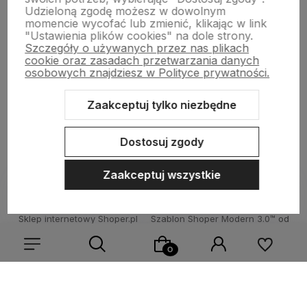
Udzieloną zgodę możesz w dowolnym
O nas
momencie wycofać lub zmienić, klikając w link
"Ustawienia plików cookies" na dole strony.
Szczegóły o używanych przez nas plikach
cookie oraz zasadach przetwarzania danych
Pomoc
osobowych znajdziesz w Polityce prywatności.
Zaakceptuj tylko niezbędne
Moje konto
Dostosuj zgody
Zaakceptuj wszystkie
Sklep internetowy Shoper.pl
Szablon Shoper Modern 3.0™
od
GrowCommerce
Wybierz coś dla siebie z naszej aktualnej oferty lub zaloguj