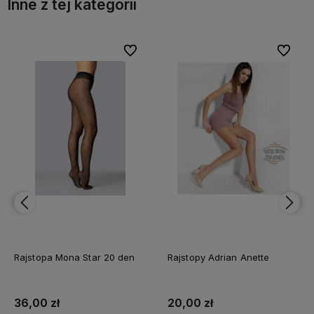
Inne z tej kategorii
bionych
bionych
Do ulubionych
Do ulubionych
Do ulubi
Do ulubi
Rajstopy Adrian Anette
Rajstopy Adrian Dottie 20den
20,00 zł
19,00 zł