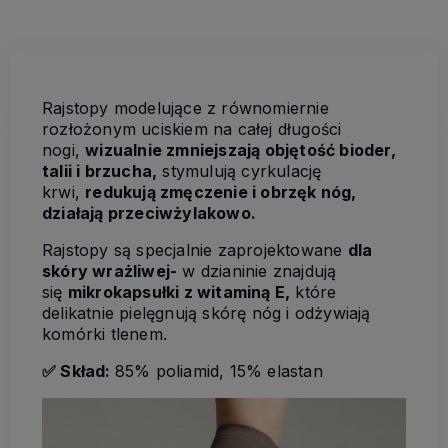
Rajstopy modelujące z równomiernie
rozłożonym uciskiem na całej długości
nogi,
wizualnie zmniejszają objętość bioder,
talii i brzucha,
stymulują cyrkulację
krwi,
redukują zmęczenie i obrzęk nóg,
działają przeciwżylakowo.
Rajstopy są specjalnie zaprojektowane
dla
skóry wrażliwej-
w dzianinie znajdują
się
mikrokapsułki z witaminą E,
które
delikatnie pielęgnują skórę nóg i odżywiają
komórki tlenem.
✅ Skład:
85% poliamid, 15% elastan