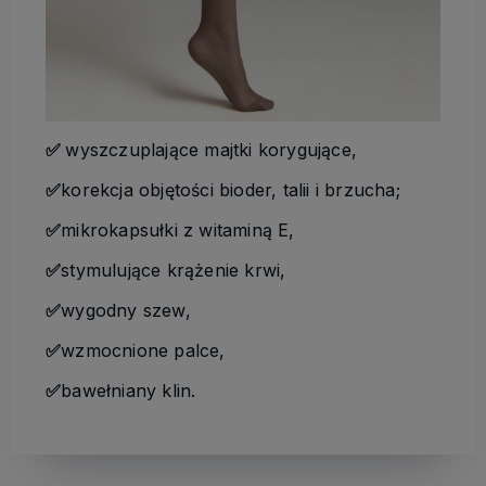
✅
wyszczuplające majtki korygujące,
✅
korekcja objętości bioder, talii i brzucha;
✅
mikrokapsułki z witaminą E,
✅
stymulujące krążenie krwi,
✅
wygodny szew,
✅
wzmocnione palce,
✅
bawełniany klin.