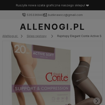
Ruszyła nowa szata graficzna naszego sklepu! ❤️
535336940
butikrawicz@gmail.com
ALLENOGI.PL
AlleNogi.pl
Sklep rajstopy
Rajstopy Elegant Conte Active Sof