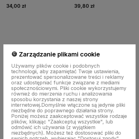
34,00 zł
39,80 zł
Do koszyka
Do koszyka
🍪 Zarządzanie plikami cookie
Używamy plików cookie i podobnych
technologii, aby zapamiętać Twoje ustawienia,
Zapisz się na nasz biuletyn – Wpisz adres e-mail
prezentować spersonalizowane treści i reklamy
oraz udostępniać funkcje związane z mediami
społecznościowymi. Pliki cookie wykorzystujemy
również do mierzenia ruchu i analizowania
sposobu korzystania z naszej strony
internetowej.
Domyślnie włączone są jedynie pliki
niezbędne do poprawnego działania strony.
Poniżej możesz zaakceptować wszystkie rodzaje
plików, klikając "Zaakceptuj wszystkie", lub
odmówić ich używania (z wyjątkiem
polityce prywatności
niezbędnych). Możesz też dostosować pliki do
swoich potrzeb, wybierając "Dostosuj zgody".