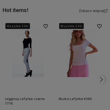
Hot items!
Zobacz więcej
Do ulubionych
Do ulubi
Wysyłka 24h
Wysyłka 24h
Wysyłka 24h
Wysyłka 24h
Legginsy LaTynka czarne
Bluzka LaTynka 6066
7776